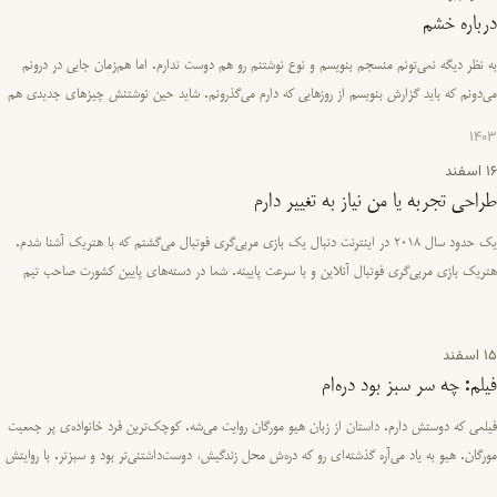
درباره خشم
به نظر دیگه نمی‌تونم منسجم بنویسم و نوع نوشتنم رو هم دوست ندارم. اما هم‌زمان جایی در درونم
می‌دونم که باید گزارش بنویسم از روزهایی که دارم می‌گذرونم. شاید حین نوشتنش چیزهای جدیدی هم
کشف کنم. در جلسات …
1403
16 اسفند
طراحی تجربه یا من نیاز به تغییر دارم
یک حدود سال ۲۰۱۸ در اینترنت دنبال یک بازی مربی‌گری فوتبال می‌گشتم که با هتریک آشنا شدم.
هتریک بازی مربی‌گری فوتبال آنلاین و با سرعت پایینه. شما در دسته‌های پایین کشورت صاحب تیم
می‌شی، باید بازیکنانت ر…
15 اسفند
فیلم: چه سر سبز بود دره‌ام
فیلمی که دوستش دارم. داستان از زبان هیو مورگان روایت می‌شه. کوچک‌ترین فرد خانواده‌ی پر جمعیت
مورگان. هیو به یاد می‌آره گذشته‌ای رو که دره‌ش محل زندگیش، دوست‌داشتنی‌تر بود و سبزتر. با روایتش
چیزهای جال…