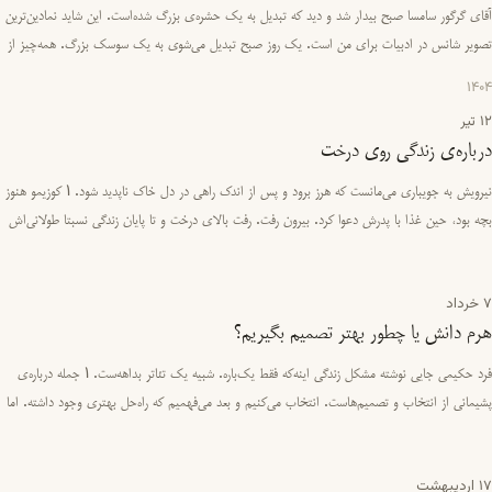
آقای گرگور سامسا صبح بیدار شد و دید که تبدیل به یک حشره‌ی بزرگ شده‌است. این شاید نمادین‌ترین
تصویر شانس در ادبیات برای من است. یک روز صبح تبدیل می‌شوی به یک سوسک بزرگ. همه‌چیز از
هم می‌پاشد و تو دیگر …
1404
12 تیر
درباره‌ی زندگی روی درخت
نیرویش به جویباری می‌مانست که هرز برود و پس از اندک راهی در دل خاک ناپدید شود. 1 کوزیمو هنوز
بچه بود، حین غذا با پدرش دعوا کرد. بیرون رفت. رفت بالای درخت و تا پایان زندگی نسبتا طولانی‌اش
بالای درخت زن…
7 خرداد
هرم دانش یا چطور بهتر تصمیم بگیریم؟
فرد حکیمی جایی نوشته مشکل زندگی اینه‌که فقط یک‌باره. شبیه یک تئاتر بداهه‌ست. 1 جمله درباره‌ی
پشیمانی از انتخاب‌ و تصمیم‌هاست. انتخاب می‌کنیم و بعد می‌فهمیم که راه‌حل بهتری وجود داشته. اما
ما از اون را…
17 اردیبهشت