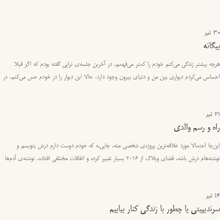
ساعتی ا…
30 تیر
بیگانه
هرچه بیشتر زندگی می‌کنم خودم را کمتر می‌فهمم. در آخرین جلسه‌ی تراپی گفته بودم که اگر قبلا
احساس می‌کردم دیواری بین من و دنیای بیرون وجود دارد، حالا این دیوار را در خودم حس می‌کنم. در
حقیقت چنین به نظر…
21 تیر
راه‌ و رسم والدی
این‌جا احتمالا مورد علاقه‌ترین پروژه‌ی شخصی منه. جایی‌ـه که خودم دوست دارم درش بنویسم و
نوشته‌هام درش باشه. فضای وبلاگ از ۲۰۱۶ بسیار تغییر کرده و اتفاقات مختلفی افتاده. نوشته‌ی آدم‌ها
بی‌دلیل پاک شده.…
14 تیر
سرندیپیتی یا چطور با زندگی کنار بیاییم