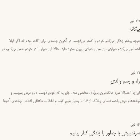
ساعتی ا…
30 تیر
بیگانه
هرچه بیشتر زندگی می‌کنم خودم را کمتر می‌فهمم. در آخرین جلسه‌ی تراپی گفته بودم که اگر قبلا
احساس می‌کردم دیواری بین من و دنیای بیرون وجود دارد، حالا این دیوار را در خودم حس می‌کنم. در
حقیقت چنین به نظر…
21 تیر
راه‌ و رسم والدی
این‌جا احتمالا مورد علاقه‌ترین پروژه‌ی شخصی منه. جایی‌ـه که خودم دوست دارم درش بنویسم و
نوشته‌هام درش باشه. فضای وبلاگ از ۲۰۱۶ بسیار تغییر کرده و اتفاقات مختلفی افتاده. نوشته‌ی آدم‌ها
بی‌دلیل پاک شده.…
14 تیر
سرندیپیتی یا چطور با زندگی کنار بیاییم