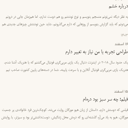
درباره خشم
به نظر دیگه نمی‌تونم منسجم بنویسم و نوع نوشتنم رو هم دوست ندارم. اما هم‌زمان جایی در درونم
می‌دونم که باید گزارش بنویسم از روزهایی که دارم می‌گذرونم. شاید حین نوشتنش چیزهای جدیدی هم
کشف کنم. در جلسات …
1403
16 اسفند
طراحی تجربه یا من نیاز به تغییر دارم
یک حدود سال ۲۰۱۸ در اینترنت دنبال یک بازی مربی‌گری فوتبال می‌گشتم که با هتریک آشنا شدم.
هتریک بازی مربی‌گری فوتبال آنلاین و با سرعت پایینه. شما در دسته‌های پایین کشورت صاحب تیم
می‌شی، باید بازیکنانت ر…
15 اسفند
فیلم: چه سر سبز بود دره‌ام
فیلمی که دوستش دارم. داستان از زبان هیو مورگان روایت می‌شه. کوچک‌ترین فرد خانواده‌ی پر جمعیت
مورگان. هیو به یاد می‌آره گذشته‌ای رو که دره‌ش محل زندگیش، دوست‌داشتنی‌تر بود و سبزتر. با روایتش
چیزهای جال…