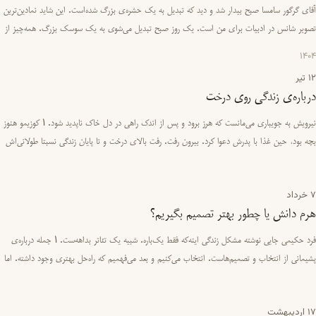
آقای گرگور سامسا صبح بیدار شد و دید که تبدیل به یک حشره‌ی بزرگ شده‌است. این شاید نمادین‌ترین
تصویر شانس در ادبیات برای من است. یک روز صبح تبدیل می‌شوی به یک سوسک بزرگ. همه‌چیز از
هم می‌پاشد و تو دیگر …
1404
12 تیر
درباره‌ی زندگی روی درخت
نیرویش به جویباری می‌مانست که هرز برود و پس از اندک راهی در دل خاک ناپدید شود. 1 کوزیمو هنوز
بچه بود، حین غذا با پدرش دعوا کرد. بیرون رفت. رفت بالای درخت و تا پایان زندگی نسبتا طولانی‌اش
بالای درخت زن…
7 خرداد
هرم دانش یا چطور بهتر تصمیم بگیریم؟
فرد حکیمی جایی نوشته مشکل زندگی اینه‌که فقط یک‌باره. شبیه یک تئاتر بداهه‌ست. 1 جمله درباره‌ی
پشیمانی از انتخاب‌ و تصمیم‌هاست. انتخاب می‌کنیم و بعد می‌فهمیم که راه‌حل بهتری وجود داشته. اما
ما از اون را…
17 اردیبهشت