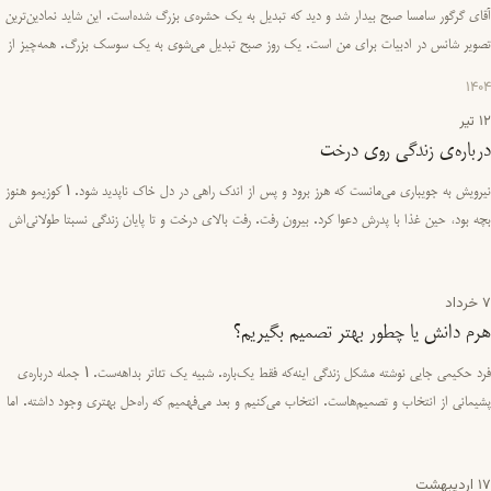
آقای گرگور سامسا صبح بیدار شد و دید که تبدیل به یک حشره‌ی بزرگ شده‌است. این شاید نمادین‌ترین
تصویر شانس در ادبیات برای من است. یک روز صبح تبدیل می‌شوی به یک سوسک بزرگ. همه‌چیز از
هم می‌پاشد و تو دیگر …
1404
12 تیر
درباره‌ی زندگی روی درخت
نیرویش به جویباری می‌مانست که هرز برود و پس از اندک راهی در دل خاک ناپدید شود. 1 کوزیمو هنوز
بچه بود، حین غذا با پدرش دعوا کرد. بیرون رفت. رفت بالای درخت و تا پایان زندگی نسبتا طولانی‌اش
بالای درخت زن…
7 خرداد
هرم دانش یا چطور بهتر تصمیم بگیریم؟
فرد حکیمی جایی نوشته مشکل زندگی اینه‌که فقط یک‌باره. شبیه یک تئاتر بداهه‌ست. 1 جمله درباره‌ی
پشیمانی از انتخاب‌ و تصمیم‌هاست. انتخاب می‌کنیم و بعد می‌فهمیم که راه‌حل بهتری وجود داشته. اما
ما از اون را…
17 اردیبهشت