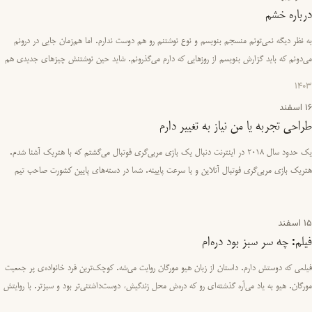
درباره خشم
به نظر دیگه نمی‌تونم منسجم بنویسم و نوع نوشتنم رو هم دوست ندارم. اما هم‌زمان جایی در درونم
می‌دونم که باید گزارش بنویسم از روزهایی که دارم می‌گذرونم. شاید حین نوشتنش چیزهای جدیدی هم
کشف کنم. در جلسات …
1403
16 اسفند
طراحی تجربه یا من نیاز به تغییر دارم
یک حدود سال ۲۰۱۸ در اینترنت دنبال یک بازی مربی‌گری فوتبال می‌گشتم که با هتریک آشنا شدم.
هتریک بازی مربی‌گری فوتبال آنلاین و با سرعت پایینه. شما در دسته‌های پایین کشورت صاحب تیم
می‌شی، باید بازیکنانت ر…
15 اسفند
فیلم: چه سر سبز بود دره‌ام
فیلمی که دوستش دارم. داستان از زبان هیو مورگان روایت می‌شه. کوچک‌ترین فرد خانواده‌ی پر جمعیت
مورگان. هیو به یاد می‌آره گذشته‌ای رو که دره‌ش محل زندگیش، دوست‌داشتنی‌تر بود و سبزتر. با روایتش
چیزهای جال…