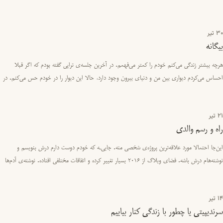
ساعتی ا…
30 تیر
بیگانه
هرچه بیشتر زندگی می‌کنم خودم را کمتر می‌فهمم. در آخرین جلسه‌ی تراپی گفته بودم که اگر قبلا
احساس می‌کردم دیواری بین من و دنیای بیرون وجود دارد، حالا این دیوار را در خودم حس می‌کنم. در
حقیقت چنین به نظر…
21 تیر
راه‌ و رسم والدی
این‌جا احتمالا مورد علاقه‌ترین پروژه‌ی شخصی منه. جایی‌ـه که خودم دوست دارم درش بنویسم و
نوشته‌هام درش باشه. فضای وبلاگ از ۲۰۱۶ بسیار تغییر کرده و اتفاقات مختلفی افتاده. نوشته‌ی آدم‌ها
بی‌دلیل پاک شده.…
14 تیر
سرندیپیتی یا چطور با زندگی کنار بیاییم