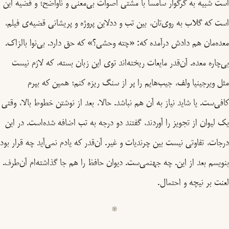
است شبیه به گرگوار سامسا با مشتی اصوات بی‌معنی و ناواضح؛ و قضیه این
است که گلاب به روی‌تان، بین تب و ددلاین پروژه و پریشانی قضیه‌ی فیلم،
معده‌مان هم دادش درآمده که: «چته وحشی؟» که حق دارد. بی‌نوا بالزاک.
بی‌چاره معده. آن‌قدر مایعات ریخته‌اند توی این زبان بسته، که لازم نیست
مثل ویرجینیا ولف، جیب‌هایم را پر از سنگ ریزه کنم؛ همین که بپرم
کافی‌ست. یا شاید نیاز به آن هم نباشد. حالا، بعد از نوشتن خطوط بالا، وقتی
یک لیوان از تجویز را آوردند، گفتند دو درجه به تب اضافه شده‌است. در این
درجات، تفاوتی نیست بین چرندیات و غیر. آن‌قدر که یادم نمی‌آید چه قرار بود
بنویسم بعد از این. چه جهنمی‌ست. دیوان حافظ را هم جا گذاشته‌ام آن‌طرف.
لعنت بر نیچه و احتمال.