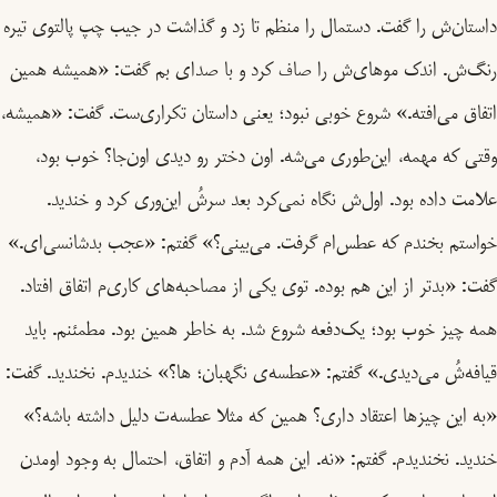
داستان‌ش را گفت. دستمال را منظم تا زد و گذاشت در جیب چپ پالتوی تیره
رنگ‌ش. اندک موهای‌ش را صاف کرد و با صدای بم گفت: «همیشه همین
اتفاق می‌افته.» شروع خوبی نبود؛ یعنی داستان تکراری‌ست. گفت: «همیشه،
وقتی که مهمه، این‌طوری می‌شه. اون دختر رو دیدی اون‌جا؟ خوب بود،
علامت داده بود. اول‌ش نگاه نمی‌کرد بعد سرشُ این‌وری کرد و خندید.
خواستم بخندم که عطس‌ام گرفت. می‌بینی؟» گفتم: «عجب بدشانسی‌ای.»
گفت: «بدتر از این هم بوده. توی یکی از مصاحبه‌های کاری‌م اتفاق افتاد.
همه چیز خوب بود؛ یک‌دفعه شروع شد. به خاطر همین بود. مطمئنم. باید
قیافه‌شُ می‌دیدی.» گفتم: «عطسه‌ی نگهبان؛ ها؟» خندیدم. نخندید. گفت:
«به این چیزها اعتقاد داری؟ همین که مثلا عطسه‌ت دلیل داشته باشه؟»
خندید. نخندیدم. گفتم: «نه. این همه آدم و اتفاق، احتمال به وجود اومدن