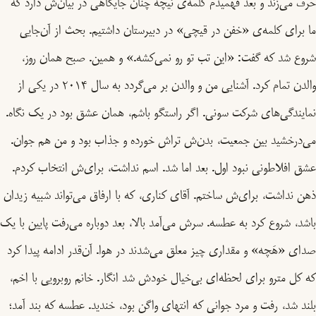
حرف می‌زند و بعد فهمیدم کلمه‌ی نیچه چنان جایگاهی در بیان‌ش دارد که
ما برای کلمه‌ی «خفن در قیچی» در دبیرستان داشتیم. بحث از آن‌جایی
شروع شد که گفت: «این تب تو رو نمی‌کشه.» و همین. صبح همان روز،
والدن تمام کرد. آشنایی من و والدن بر می‌گردد به سال ۲۰۱۴ در یکی از
نمایندگی‌های شرکت سونی. اگر راستگو باشم، همان عشق بود در یک نگاه.
می‌درخشید بین جمعیت، بدن‌ش تراش خورده و جذاب بود و من هم جوان.
عشق افلاطونی نبود اول. بعد اما شد. اسم نداشت، برای‌ش انتخاب کردم.
ذهن نداشت، برای‌ش ساختم. آقای کناری، که با ارفاق می‌تواند شبیه زیدان
باشد، شروع کرد به عطسه. سرش می‌آمد بالا، بعد دوباره می‌رفت پایین با یک
صدای «هَچه» و مقداری چیز معلق می‌شدند در هوا. آن‌قدر ادامه پیدا کرد
که کل مترو برای لحظه‌ای بی‌خیال خودش شد انگار. خانم روبرویی با اخم،
بلند شد، رفت و مرد جوانی که انتهای واگن بود، خندید. عطسه که بند آمد؛