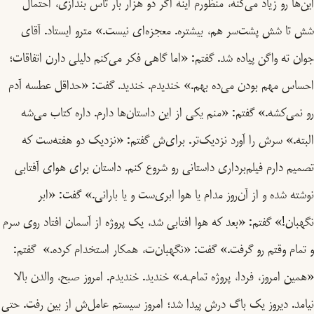
این‌ها رو زیاد می‌کنه، منظورم اینه اگر دو هزار بار تاس بندازی، احتمال
شش تا شش پشت‌سر هم، بیشتره. معجزه‌ای نیست.» مترو ایستاد. آقای
جوان ته واگن پیاده شد. گفتم: «اما گاهی فکر می‌کنم دلیلی دارن اتفاقات؛
احساس مهم بودن می‌ده بهم.» خندیدم. خندید. گفت: «حداقل عطسه آدم
رو نمی‌کشه.» گفتم: «منم یکی از این داستان‌ها دارم. داره کتاب می‌شه
البته.» سرش را آورد نزدیک‌تر. برای‌ش گفتم: «نزدیک دو هفته‌ست که
تصمیم دارم فیلم‌برداری داستانی رو شروع کنم. داستان برای هوای آفتابی
نوشته شده و از آن‌روز مدام یا هوا ابری‌ست و یا بارانی.» گفت: «ابر
نگهبان!» گفتم: «بعد که هوا افتابی شد، یک پروژه از آسمان افتاد روی سرم
و تمام وقتم رو گرفت.» گفت: «نگهبان‌ت، همکار استخدام کرده.» گفتم:
«همین امروز، فردا، پروژه تمام‌ـه.» خندید. خندیدم. امروز صبح، والدن بالا
نیامد. دیروز یک باگ درش پیدا شد؛ امروز سیستم عامل‌ش از بین رفت. حتی