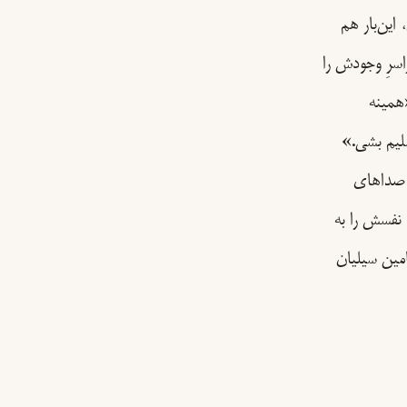
این‌بار هم
اسرِ وجودش را
«همینه
سلیم بشی.»
 صداهای
نفسش را به
مین سیلیان